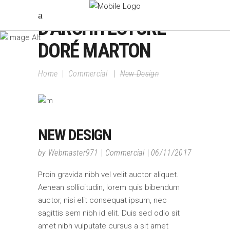
ATELIER
D'ARCHITECTURE
DORÉ MARTON
Home
|
Commercial
|
New Design
NEW DESIGN
by
Webmaster971
Commercial
06/11/2017
Proin gravida nibh vel velit auctor aliquet.
Aenean sollicitudin, lorem quis bibendum
auctor, nisi elit consequat ipsum, nec
sagittis sem nibh id elit. Duis sed odio sit
amet nibh vulputate cursus a sit amet