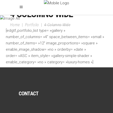
4 COLUMNS WIDE
Home
|
Portfolio
|
4 Columns Wide
[edgtf_portfolio_list type= »gallery »
number_of_columns= »4″ space_between_items= »small »
number_of_items= »12″ image_proportions= »square »
enable_image_shadow= »no » orderby= »date »
order= »ASC » item_style= »gallery-simple-shader »
enable_category= »no » category= »luxury-homes »]
CONTACT