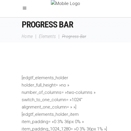
PROGRESS BAR
Home
|
Elements
|
Progress Bar
[edgtf_elements_holder
holder_full_height= »no »
number_of_columns= »two-columns »
switch_to_one_column= »1024″
alignment_one_column= » »]
[edgtf_elements_holder_item
item_padding= »0 3% 36px 0% »
item_padding_1024_1280= »0 3% 36px 1% »]