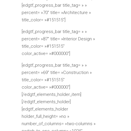
[edgtf_progress_bar title_tag= » »
percent= »70″ title= »Architecture »
title_color= »#151515″]
[edgtf_progress_bar title_tag= » »
percent= »87″ title= »Interior Design »
title_color= »#151515″
color_active= »#000000″]
[edgtf_progress_bar title_tag= » »
percent= »69″ title= »Construction »
title_color= »#151515″
color_active= »#000000″]
[/edgtf_elements_holder_item]
[/edgtf_elements_holder]
[edgtf_elements_holder
holder_full_height= »no »
number_of_columns= »two-columns »
switch_to_one_column= »1024″