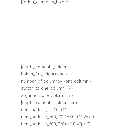
[/edgtf_elements_holder]
[edgtf_elements_holder
holder_full_height= »no »
number_of_columns= »one-column »
switch_to_one_column= » »
alignment_one_column= » »]
[edgtf_elements_holder_item
item_padding= »0 0 0 0″
item_padding_768_1024= »0 0 122px 0″
item_padding_680_768= »0 0 40px 0″