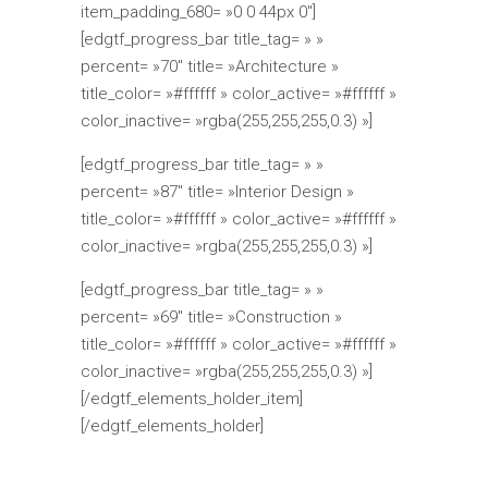
item_padding_680= »0 0 44px 0″]
[edgtf_progress_bar title_tag= » »
percent= »70″ title= »Architecture »
title_color= »#ffffff » color_active= »#ffffff »
color_inactive= »rgba(255,255,255,0.3) »]
[edgtf_progress_bar title_tag= » »
percent= »87″ title= »Interior Design »
title_color= »#ffffff » color_active= »#ffffff »
color_inactive= »rgba(255,255,255,0.3) »]
[edgtf_progress_bar title_tag= » »
percent= »69″ title= »Construction »
title_color= »#ffffff » color_active= »#ffffff »
color_inactive= »rgba(255,255,255,0.3) »]
[/edgtf_elements_holder_item]
[/edgtf_elements_holder]