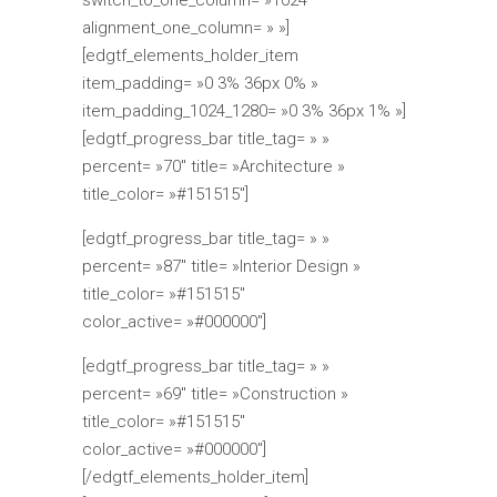
alignment_one_column= » »]
[edgtf_elements_holder_item
item_padding= »0 3% 36px 0% »
item_padding_1024_1280= »0 3% 36px 1% »]
[edgtf_progress_bar title_tag= » »
percent= »70″ title= »Architecture »
title_color= »#151515″]
[edgtf_progress_bar title_tag= » »
percent= »87″ title= »Interior Design »
title_color= »#151515″
color_active= »#000000″]
[edgtf_progress_bar title_tag= » »
percent= »69″ title= »Construction »
title_color= »#151515″
color_active= »#000000″]
[/edgtf_elements_holder_item]