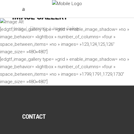
IMAGE GALLERY
Home
|
Elements
|
Image Gallery
[edgtf_image_gallery type= »grid » enable_image_shadow= »no »
image_behavior= »lightbox » number_of_columns= »four »
space_between_items= »no » images= »123,124,125,126″
image_size= »480×480″]
[edgtf_image_gallery type= »grid » enable_image_shadow= »no »
image_behavior= »lightbox » number_of_columns= »four »
space_between_items= »no » images= »1799,1791,1729,1730″
image_size= »480×480″]
CONTACT